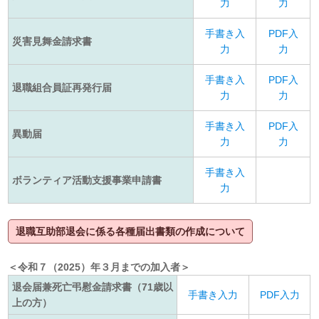
力
力
手書き入
PDF入
災害見舞金請求書
力
力
手書き入
PDF入
退職組合員証再発行届
力
力
手書き入
PDF入
異動届
力
力
手書き入
ボランティア活動支援事業申請書
力
退職互助部退会に係る各種届出書類の作成について
＜令和７（2025）年３月までの加入者＞
退会届兼死亡弔慰金請求書（71歳以
手書き入力
PDF入力
上の方）