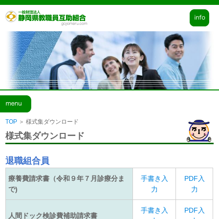
個人情報取扱
サイトマップ
お問い合せ
TOP
＞
様式集ダウンロード
様式集ダウンロード
退職組合員
療養費請求書（令和９年７月診療分ま
手書き入
PDF入
で)
力
力
手書き入
PDF入
人間ドック検診費補助請求書